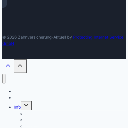
© 2026 Zahnversicherung-Aktuell by
Protecting Internet Service
GmbH
Start
Kinder
Untermenü
Info
umschalten
FAQ
Wichtig
Bleaching