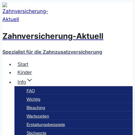
Zum
Inhalt
springen
Zahnversicherung-Aktuell
Spezialist für die Zahnzusatzversicherung
Start
Kinder
Info
FAQ
Wichtig
Bleaching
Wartezeiten
Erstattungsbeispiele
Stichworte