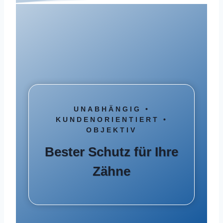
UNABHÄNGIG •
KUNDENORIENTIERT •
OBJEKTIV
Bester Schutz für Ihre
Zähne